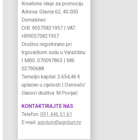
Kreativne ideje za promociju
Adresa:​​ Glavna 62, 40 000
Domašinec
OIB: 90575821957 | VAT:
HR90575821957
Društvo registrirano pri
trgovačkom sudu u Varaždinu
| MBS: 070097863 | MB:
02790688
Temeljni kapital: 2.654,46 €
uplaćen u cijelosti | Osnivači/
članovi društva: M.Povijač
KONTAKTIRAJTE NAS
Telefon: ​
091 446 51 61
E-mail:​​
agnitum@agnitum.hr