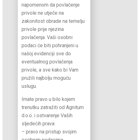
napomenom da povlačenje
privole ne utječe na
zakonitost obrade na temelju
privole prije njezina
povlačenja. Vaši osobni
podaci će biti pohranjeni u
našoj evidenciji sve do
eventualnog povlačenja
privole, a sve kako bi Vam
pružili najbolju moguću
uslugu.
Imate pravo u bilo kojem
trenutku zatražiti od Agnitum
d.o.o. i ostvarenje Vaših
sljedećih prava:
– pravo na pristup svojim
osobnim podacima