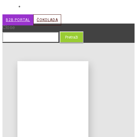
B2B PORTAL
ČOKOLADA
Close
Pretraži: