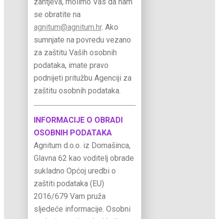
zahtjeva, molimo Vas da nam
se obratite na
agnitum@agnitum.hr
. Ako
sumnjate na povredu vezano
za zaštitu Vaših osobnih
podataka, imate pravo
podnijeti pritužbu Agenciji za
zaštitu osobnih podataka.
INFORMACIJE O OBRADI
OSOBNIH PODATAKA
Agnitum d.o.o. iz Domašinca,
Glavna 62 kao voditelj obrade
sukladno Općoj uredbi o
zaštiti podataka (EU)
2016/679 Vam pruža
sljedeće informacije. Osobni