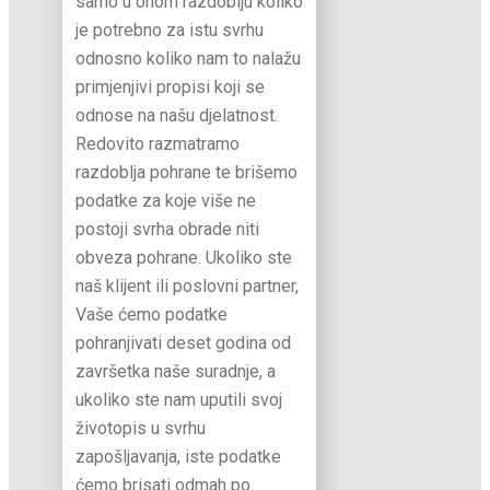
samo u onom razdoblju koliko
je potrebno za istu svrhu
odnosno koliko nam to nalažu
primjenjivi propisi koji se
odnose na našu djelatnost.
Redovito razmatramo
razdoblja pohrane te brišemo
podatke za koje više ne
postoji svrha obrade niti
obveza pohrane. Ukoliko ste
naš klijent ili poslovni partner,
Vaše ćemo podatke
pohranjivati deset godina od
završetka naše suradnje, a
ukoliko ste nam uputili svoj
životopis u svrhu
zapošljavanja, iste podatke
ćemo brisati odmah po